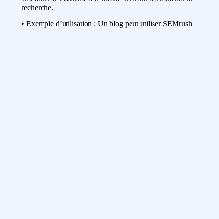
recherche.
• Exemple d’utilisation : Un blog peut utiliser SEMrush
pour analyser les stratégies de contenu de ses concurrents
et ajuster ses mots-clés.
Conclusion
Les outils de marketing digital, comme Google
Analytics, Hootsuite, et MailChimp, permettent aux
entrepreneurs marocains de rationaliser leurs opérations
et d’augmenter leur visibilité sur leurs sites web. De
Google Analytics à SEMrush, le choix des bons outils
transforme une stratégie marketing en levier de
croissance. En intégrant ces outils, les entreprises
marocaines sont mieux équipées pour atteindre leurs